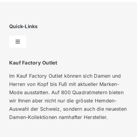
News und Veranstaltungen
Anfahrt & Kontakt
Quick-Links
Toggle
Navigation
News und Veranstaltungen
Kauf Factory Outlet
Im Kauf Factory Outlet können sich Damen und
zum Kauf-Onlineshop
Herren von Kopf bis Fuß mit aktueller Marken-
Mode ausstatten. Auf 800 Quadratmetern bieten
Anfahrt & Kontakt
wir Ihnen aber nicht nur die grösste Hemden-
Auswahl der Schweiz, sondern auch die neuesten
Damen-Kollektionen namhafter Hersteller.
Impressum